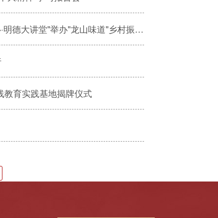
山东高校民主党派活动基地（民建）暨我校 "同心·明德大讲堂"举办"龙山味道"乡村振兴优秀案例报告会
行
线教育实践基地揭牌仪式