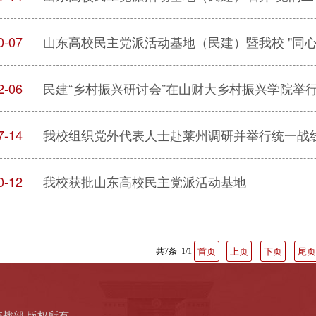
0-07
2-06
民建“乡村振兴研讨会”在山财大乡村振兴学院举
7-14
我校组织党外代表人士赴莱州调研并举行统一战
0-12
我校获批山东高校民主党派活动基地
共7条 1/1
首页
上页
下页
尾页
党委统战部 版权所有