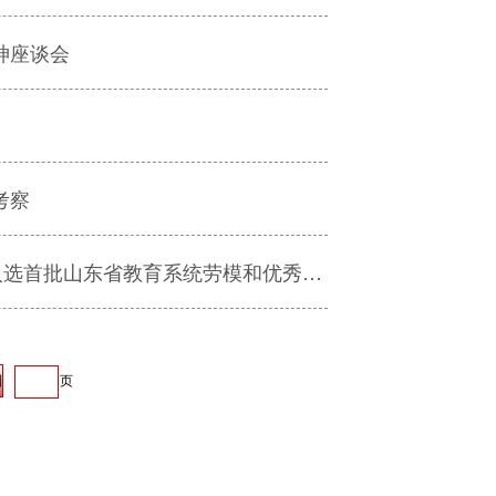
神座谈会
考察
我校党外代表人士刘培德教授“劳模创新工作室”入选首批山东省教育系统劳模和优秀人才创新工作室
页