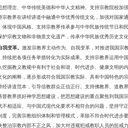
思想理念、中华传统美德和中华人文精神。支持宗教院校加
持宗教界在讲经讲道中融通中华优秀传统文化，加强对国家
、体现中国风格。支持宗教界传承参与中华民族传统节日和
保护宗教文物和非物质文化遗产，传承中华民族优秀历史文
自我变革。
激发宗教界主动作为、自我变革，对推进我国宗
，持续把各项任务举措转化为实际成果。支持宗教界运用中
入挖掘教义教规中有利于社会和谐、时代进步、健康文明的
文化的阐释，逐步形成符合我国宗教实际、具有中国特色的
讲经讲道范本，引导信教群众正信正行。支持佛教界、道教
基督教界抓好神学思想建设，把思想建设的重点聚焦到我国
代不相适应、与中国式现代化要求不相符合的问题，坚持守
制度，完善宗教组织体制和管理模式，革除不符合时代进步
决整治宗教内部不正之风，加大对违规犯戒教职人员的惩戒