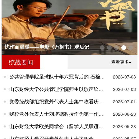
忧伤而温暖——电影《万桐书》观后记
党委统战部组织党外代表人士集中收看庆祝建党105周年大会
山东财经大学召开党外代表人士述职会
山东财经大学召开“参政为公、实干为民”主题教育推进会
学校组织开展铸牢中华民族共同体意识主题观影活动
统战要闻
查看更多+
公共管理学院足球队十年六冠背后的“石榴籽”密码
2026-07-03
山东财经大学公共管理学院师生以歌声绘就民族团结同心圆
2026-07-03
党委统战部组织党外代表人士集中收看庆祝建党105周年大会
2026-07-01
我校党外代表人士刘培德教授作为第一作者在《管理世界》发...
2026-06-23
山东财经大学欧美同学会（留学人员联谊会）组织主题观影活动
2026-05-28
山东财经大学召开党外代表人士述职会
2026-05-27