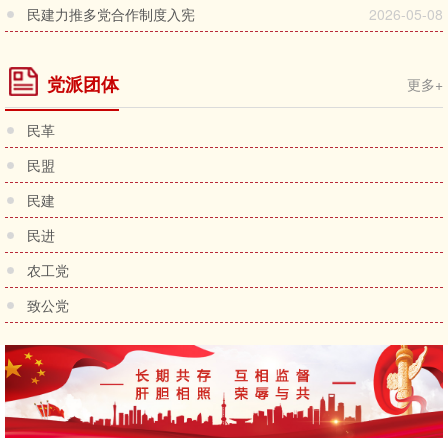
范》
民建力推多党合作制度入宪
2026-05-08
党派团体
更多+
民革
民盟
民建
民进
农工党
致公党