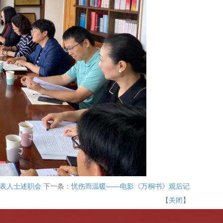
表人士述职会
下一条：
忧伤而温暖——电影《万桐书》观后记
【
关闭
】